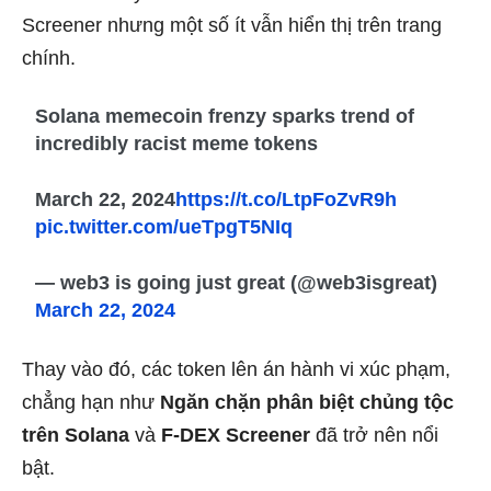
Screener nhưng một số ít vẫn hiển thị trên trang
chính.
Solana memecoin frenzy sparks trend of
incredibly racist meme tokens
March 22, 2024
https://t.co/LtpFoZvR9h
pic.twitter.com/ueTpgT5NIq
— web3 is going just great (@web3isgreat)
March 22, 2024
Thay vào đó, các token lên án hành vi xúc phạm,
chẳng hạn như
Ngăn chặn phân biệt chủng tộc
trên Solana
và
F-DEX Screener
đã trở nên nổi
bật.