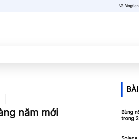
Về Blogtie
Kiến thức
More
BÀI
hàng năm mới
Bùng nổ
trong 2
Solana 