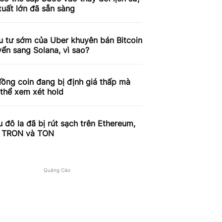
xuất lớn đã sẵn sàng
u tư sớm của Uber khuyên bán Bitcoin
ển sang Solana, vì sao?
ồng coin đang bị định giá thấp mà
thể xem xét hold
ệu đô la đã bị rút sạch trên Ethereum,
, TRON và TON
Quảng Cáo