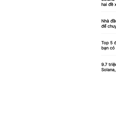
hai đề 
Nhà đầ
để chuy
Top 5 đ
bạn có 
9.7 tri
Solana