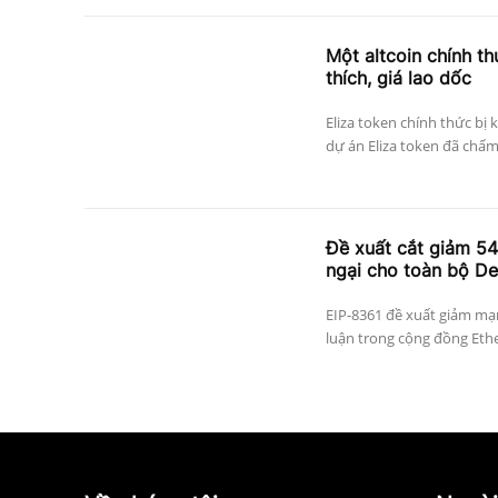
Một altcoin chính thứ
thích, giá lao dốc
Eliza token chính thức bị 
dự án Eliza token đã chấm
Đề xuất cắt giảm 5
ngại cho toàn bộ De
EIP-8361 đề xuất giảm mạn
luận trong cộng đồng Ethe