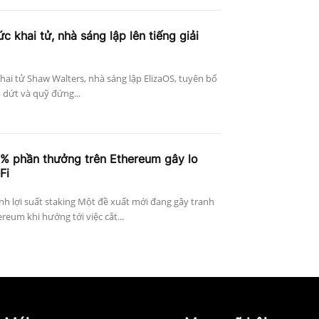
c khai tử, nhà sáng lập lên tiếng giải
khai tử Shaw Walters, nhà sáng lập ElizaOS, tuyên bố
 dứt và quỹ đứng...
4% phần thưởng trên Ethereum gây lo
Fi
h lợi suất staking Một đề xuất mới đang gây tranh
reum khi hướng tới việc cắt...