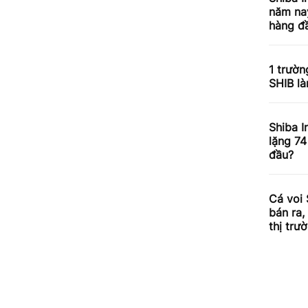
năm nay
hàng đầ
1 trườn
SHIB l
Shiba I
lặng 74
đầu?
Cá voi 
bán ra,
thị trư