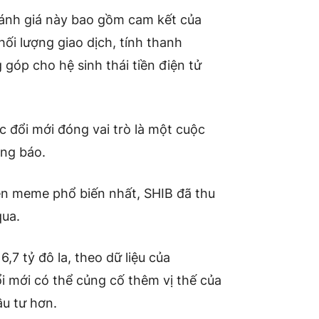
đánh giá này bao gồm cam kết của
hối lượng giao dịch, tính thanh
óp cho hệ sinh thái tiền điện tử
c đổi mới đóng vai trò là một cuộc
ông báo.
rên meme phổ biến nhất, SHIB đã thu
qua.
,7 tỷ đô la, theo dữ liệu của
i mới có thể củng cố thêm vị thế của
ầu tư hơn.