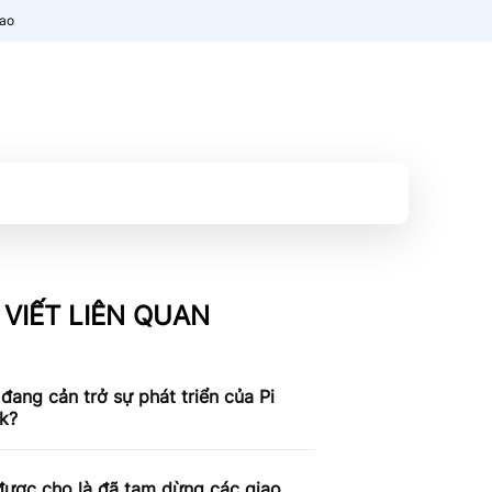
nao
 VIẾT LIÊN QUAN
 đang cản trở sự phát triển của Pi
k?
được cho là đã tạm dừng các giao