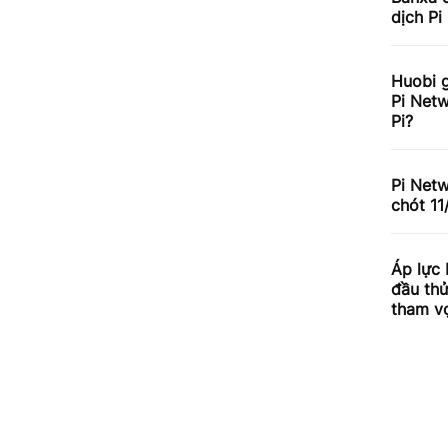
dịch Pi
Huobi g
Pi Netw
Pi?
Pi Net
chót 11
Áp lực
đầu th
tham v