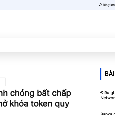
Về Blogtie
Kiến thức
More
BÀI
nh chóng bất chấp
Điều gì
Networ
 mở khóa token quy
Banxa 