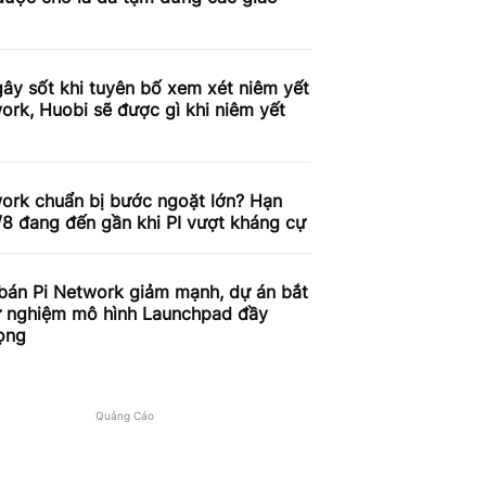
ây sốt khi tuyên bố xem xét niêm yết
ork, Huobi sẽ được gì khi niêm yết
work chuẩn bị bước ngoặt lớn? Hạn
/8 đang đến gần khi PI vượt kháng cự
 bán Pi Network giảm mạnh, dự án bắt
ử nghiệm mô hình Launchpad đầy
ọng
Quảng Cáo