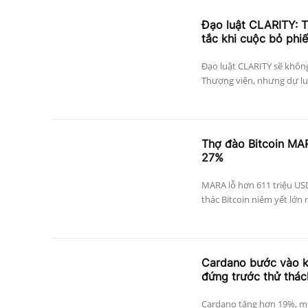
Đạo luật CLARITY: T
tắc khi cuộc bỏ phi
Đạo luật CLARITY sẽ khôn
Thượng viện, nhưng dự luật
Thợ đào Bitcoin MAR
27%
MARA lỗ hơn 611 triệu US
thác Bitcoin niêm yết lớn 
Cardano bước vào k
đứng trước thử thá
Cardano tăng hơn 19%, mứ