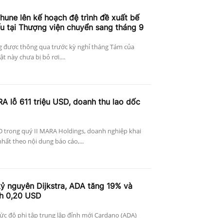
hune lên kế hoạch đệ trình đề xuất bế
ếu tại Thượng viện chuyển sang tháng 9
g được thông qua trước kỳ nghỉ tháng Tám của
 này chưa bị bỏ rơi....
A lỗ 611 triệu USD, doanh thu lao dốc
D trong quý II MARA Holdings, doanh nghiệp khai
nhất theo nội dung báo cáo,...
ỷ nguyên Dijkstra, ADA tăng 19% và
ch 0,20 USD
c độ phi tập trung lập đỉnh mới Cardano (ADA)