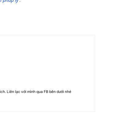
m pháp lý
.
rich. Liên lạc với mình qua FB bên dưới nhé