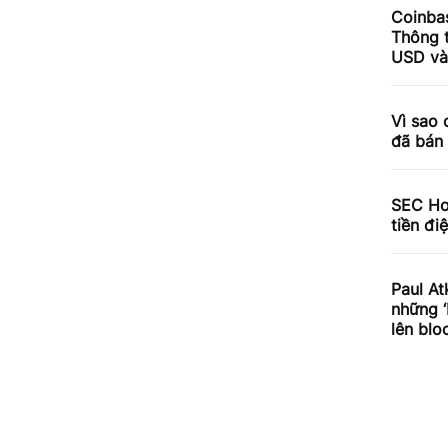
Coinbas
Thông t
USD và 
Vì sao 
đã bán 
SEC Hoa
tiền đi
Paul At
những ‘
lên blo