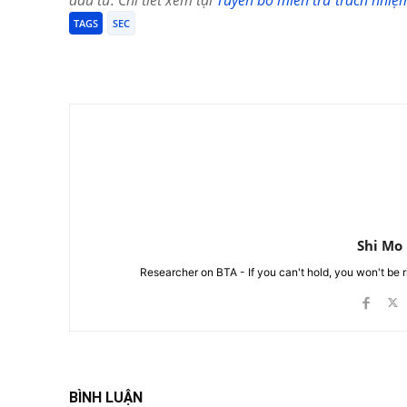
đầu tư. Chi tiết xem tại
Tuyên bố miễn trừ trách nhiệ
TAGS
SEC
Chia Sẻ
Shi Mo
Researcher on BTA - If you can't hold, you won't be 
BÌNH LUẬN