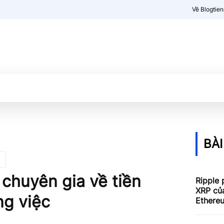
Về Blogtie
Kiến thức
More
BÀI
chuyên gia về tiền
Ripple 
XRP củ
ng việc
Ethere