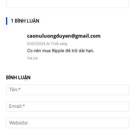
1 BÌNH LUẬN
caonuluongduyen@gmail.com
01/07/2025 At 11:06 sáng
Co nên mua Ripple đẻ trữ dài hạn.
Trả Lời
BÌNH LUẬN
Tên
Ema
Web