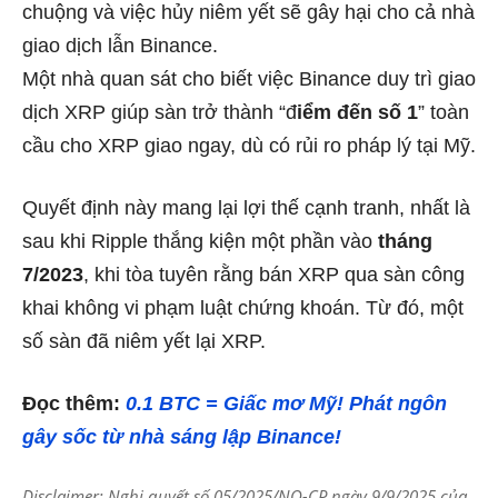
chuộng và việc hủy niêm yết sẽ gây hại cho cả nhà
giao dịch lẫn Binance.
Một nhà quan sát cho biết việc Binance duy trì giao
dịch XRP giúp sàn trở thành “đ
iểm đến số 1
” toàn
cầu cho XRP giao ngay, dù có rủi ro pháp lý tại Mỹ.
Quyết định này mang lại lợi thế cạnh tranh, nhất là
sau khi Ripple thắng kiện một phần vào
tháng
7/2023
, khi tòa tuyên rằng bán XRP qua sàn công
khai không vi phạm luật chứng khoán. Từ đó, một
số sàn đã niêm yết lại XRP.
Đọc thêm:
0.1 BTC = Giấc mơ Mỹ! Phát ngôn
gây sốc từ nhà sáng lập Binance!
Disclaimer: Nghị quyết số 05/2025/NQ-CP ngày 9/9/2025 của