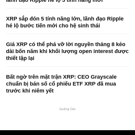
lãnh đạo Ripple hé lộ 5 tính năng mới
XRP sắp đón 5 tính năng lớn, lãnh đạo Ripple
hé lộ bước tiến mới cho hệ sinh thái
Giá XRP có thể phá vỡ lời nguyền tháng 8 kéo
dài bốn năm khi khối lượng open interest được
thiết lập lại
Bất ngờ trên mặt trận XRP: CEO Grayscale
chuẩn bị bán số cổ phiếu ETF XRP đã mua
trước khi niêm yết
Quảng Cáo