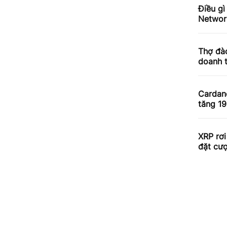
Điều gì
Networ
Thợ đào
doanh 
Cardan
tăng 1
XRP rơi
đặt cư