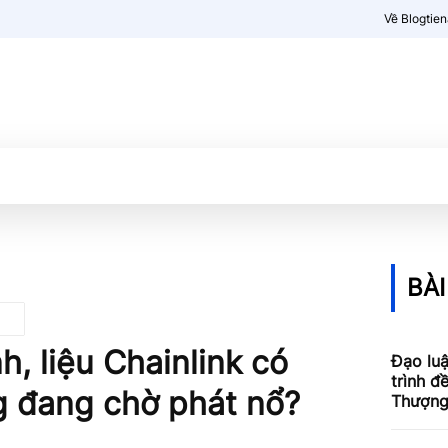
Về Blogtie
Kiến thức
More
BÀI
, liệu Chainlink có
Đạo luậ
trình đ
g đang chờ phát nổ?
Thượng