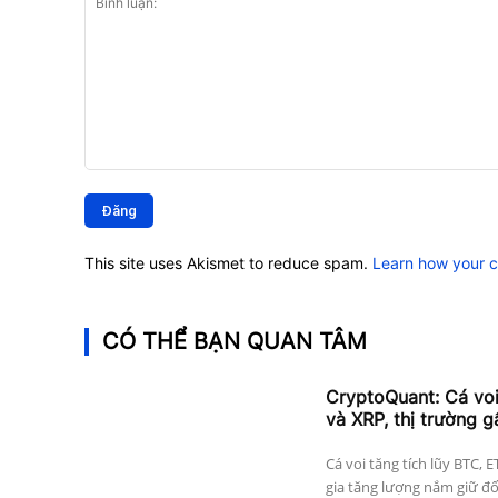
Bình
luận:
This site uses Akismet to reduce spam.
Learn how your 
CÓ THỂ BẠN QUAN TÂM
CryptoQuant: Cá vo
và XRP, thị trường g
Cá voi tăng tích lũy BTC, 
gia tăng lượng nắm giữ đối 