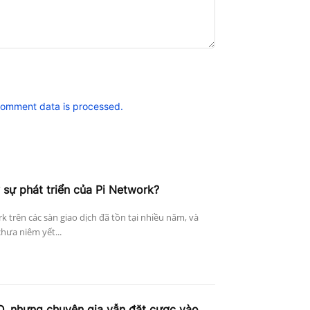
comment data is processed.
 sự phát triển của Pi Network?
k trên các sàn giao dịch đã tồn tại nhiều năm, và
hưa niêm yết...
D, nhưng chuyên gia vẫn đặt cược vào