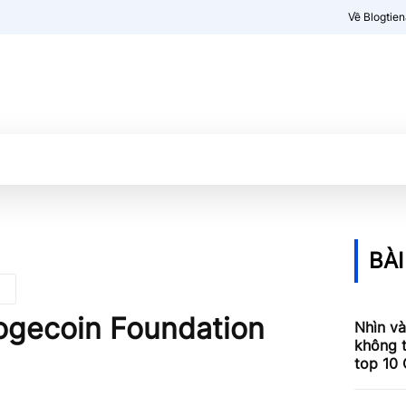
Về Blogtie
Kiến thức
More
BÀI
Dogecoin Foundation
Nhìn và
không 
top 10