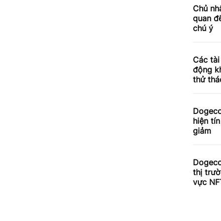
Chủ nhâ
quan đế
chú ý
Các tài
động kh
thử thá
Dogeco
hiện tí
giảm
Dogecoi
thị trư
vực NF