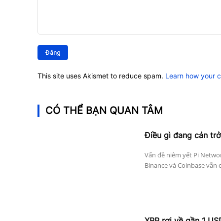
Bình
luận:
This site uses Akismet to reduce spam.
Learn how your 
CÓ THỂ BẠN QUAN TÂM
Điều gì đang cản trở
Vấn đề niêm yết Pi Networ
Binance và Coinbase vẫn c
XRP rơi về gần 1 US