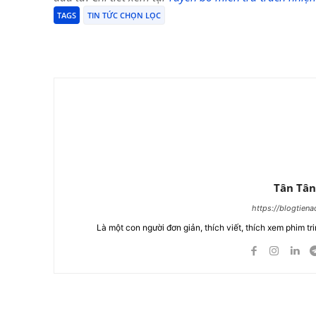
TAGS
TIN TỨC CHỌN LỌC
Chia Sẻ
Tân Tân
https://blogtien
Là một con người đơn giản, thích viết, thích xem phim tri