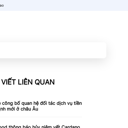
nao
 VIẾT LIÊN QUAN
 công bố quan hệ đối tác dịch vụ tiền
ịnh mới ở châu Âu
ood thông báo hủy niêm yết Cardano,