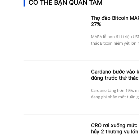
CÓ THỂ BẠN QUAN TÂM
Thợ đào Bitcoin MAR
27%
MARA lỗ hơn 611 triệu US
thác Bitcoin niêm yết lớn 
Cardano bước vào k
đứng trước thử thá
Cardano tăng hơn 19%, mứ
đang ghi nhận một tuần gia
CRO rơi xuống mức 
hủy 2 thương vụ lớn