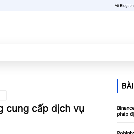
Về Blogtie
Kiến thức
More
BÀI
g cung cấp dịch vụ
Binance
pháp đ
Robinh