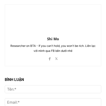
Shi Mo
Researcher on BTA - If you can't hold, you won't be rich. Liên lạc
với mình qua FB bên dưới nhé
BÌNH LUẬN
Tên
Ema