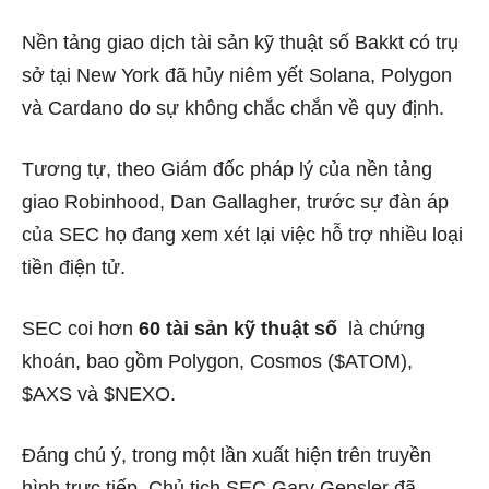
Nền tảng giao dịch tài sản kỹ thuật số Bakkt có trụ
sở tại New York
đã hủy niêm yết
Solana, Polygon
và Cardano do sự không chắc chắn về quy định.
Tương tự, theo Giám đốc pháp lý của nền tảng
giao Robinhood, Dan Gallagher, trước sự đàn áp
của SEC họ đang xem xét lại việc hỗ trợ nhiều loại
tiền điện tử.
SEC coi
hơn
60 tài sản kỹ thuật số
là chứng
khoán, bao gồm Polygon, Cosmos ($ATOM),
$AXS và $NEXO.
Đáng chú ý, trong một lần xuất hiện trên truyền
hình trực tiếp, Chủ tịch SEC Gary Gensler đã