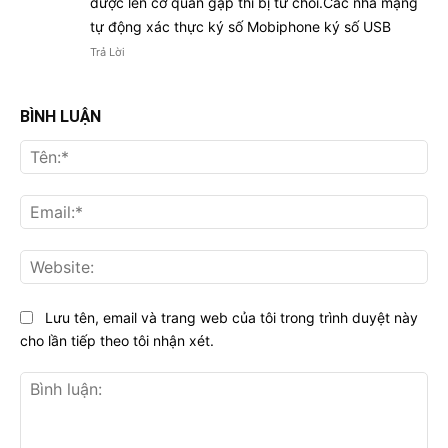
được lên cơ quan gặp thì bị từ chối.Các nhà mạng
tự động xác thực ký số Mobiphone ký số USB
Trả Lời
BÌNH LUẬN
Tên
Ema
Web
Lưu tên, email và trang web của tôi trong trình duyệt này
cho lần tiếp theo tôi nhận xét.