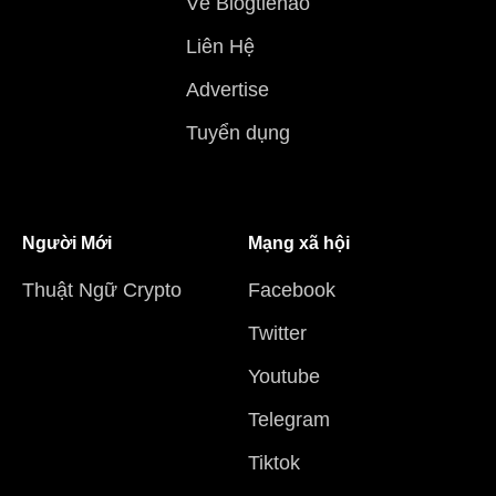
Về Blogtienao
Liên Hệ
Advertise
Tuyển dụng
Người Mới
Mạng xã hội
Thuật Ngữ Crypto
Facebook
Twitter
Youtube
Telegram
Tiktok