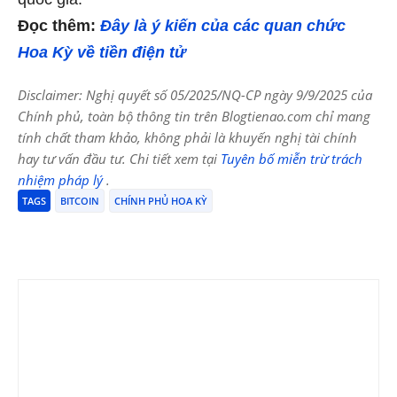
Đọc thêm:
Đây là ý kiến của các quan chức
Hoa Kỳ về tiền điện tử
Disclaimer: Nghị quyết số 05/2025/NQ-CP ngày 9/9/2025 của
Chính phủ, toàn bộ thông tin trên Blogtienao.com chỉ mang
tính chất tham khảo, không phải là khuyến nghị tài chính
hay tư vấn đầu tư. Chi tiết xem tại
Tuyên bố miễn trừ trách
nhiệm pháp lý
.
TAGS
BITCOIN
CHÍNH PHỦ HOA KỲ