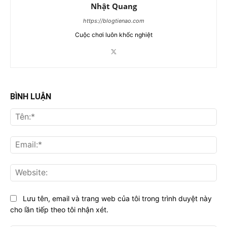
Nhật Quang
https://blogtienao.com
Cuộc chơi luôn khốc nghiệt
BÌNH LUẬN
Tên
Ema
Web
Lưu tên, email và trang web của tôi trong trình duyệt này
cho lần tiếp theo tôi nhận xét.