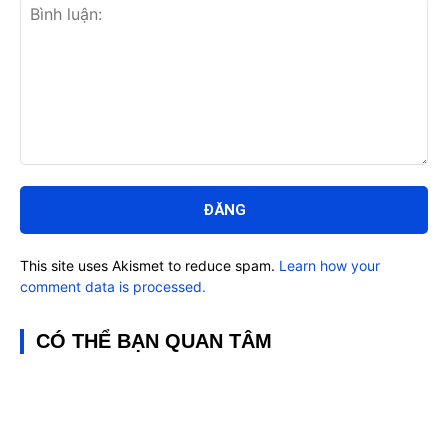
Bình
luận:
This site uses Akismet to reduce spam.
Learn how your
comment data is processed.
CÓ THỂ BẠN QUAN TÂM