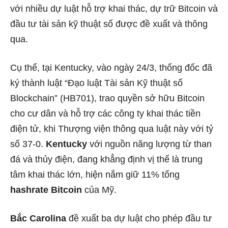
với nhiều dự luật hỗ trợ khai thác, dự trữ Bitcoin và
đầu tư tài sản kỹ thuật số được đề xuất và thông
qua.
Cụ thể, tại Kentucky, vào ngày 24/3, thống đốc đã
ký thành luật “Đạo luật Tài sản Kỹ thuật số
Blockchain” (HB701), trao quyền sở hữu Bitcoin
cho cư dân và hỗ trợ các công ty khai thác tiền
điện tử, khi Thượng viện thông qua luật này với tỷ
số 37-0.
Kentucky
với nguồn năng lượng từ than
đá và thủy điện, đang khẳng định vị thế là trung
tâm khai thác lớn, hiện nắm giữ 11% tổng
hashrate Bitcoin
của Mỹ.
Bắc Carolina
đề xuất ba dự luật cho phép đầu tư