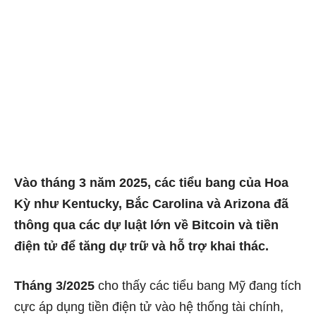
Vào tháng 3 năm 2025, các tiểu bang của Hoa
Kỳ như Kentucky, Bắc Carolina và Arizona đã
thông qua các dự luật lớn về Bitcoin và tiền
điện tử để tăng dự trữ và hỗ trợ khai thác.
Tháng 3/2025
cho thấy các tiểu bang Mỹ đang tích
cực áp dụng tiền điện tử vào hệ thống tài chính,