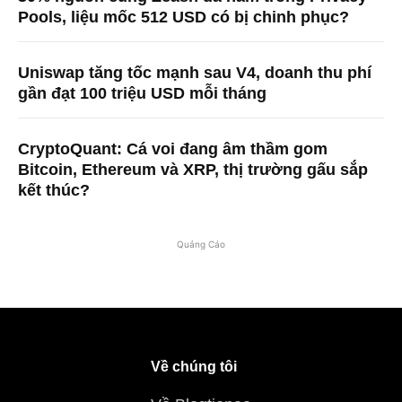
Pools, liệu mốc 512 USD có bị chinh phục?
Uniswap tăng tốc mạnh sau V4, doanh thu phí
gần đạt 100 triệu USD mỗi tháng
CryptoQuant: Cá voi đang âm thầm gom
Bitcoin, Ethereum và XRP, thị trường gấu sắp
kết thúc?
Quảng Cáo
Về chúng tôi