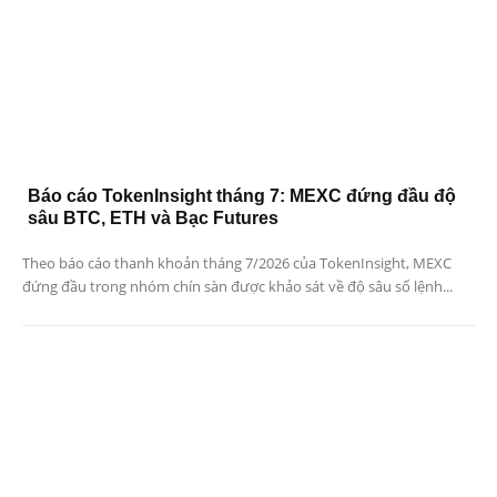
Báo cáo TokenInsight tháng 7: MEXC đứng đầu độ
sâu BTC, ETH và Bạc Futures
Theo báo cáo thanh khoản tháng 7/2026 của TokenInsight, MEXC
đứng đầu trong nhóm chín sàn được khảo sát về độ sâu sổ lệnh...