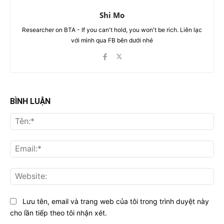
Shi Mo
Researcher on BTA - If you can't hold, you won't be rich. Liên lạc
với mình qua FB bên dưới nhé
BÌNH LUẬN
Tên
Ema
Web
Lưu tên, email và trang web của tôi trong trình duyệt này
cho lần tiếp theo tôi nhận xét.