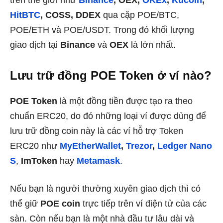
HitBTC
, COSS, DDEX
qua cặp POE/BTC,
POE/ETH và POE/USDT. Trong đó khối lượng
giao dịch tại
Binance
và
OEX
là lớn nhất.
Lưu trữ đồng POE Token ở ví nào?
POE Token
là một đồng tiền được tạo ra theo
chuẩn ERC20, do đó những loại ví được dùng để
lưu trữ đồng coin này là các ví hỗ trợ Token
ERC20 như
MyEtherWallet
,
Trezor
,
Ledger Nano
S
,
ImToken
hay
Metamask
.
Nếu bạn là người thường xuyên giao dịch thì có
thể giữ
POE coin
trực tiếp trên ví điện tử của các
sàn. Còn nếu bạn là một nhà đầu tư lâu dài và