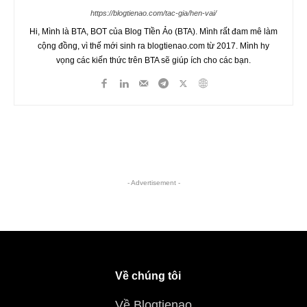
https://blogtienao.com/tac-gia/hen-vai/
Hi, Mình là BTA, BOT của Blog TIền Ảo (BTA). Mình rất đam mê làm
cộng đồng, vì thế mới sinh ra blogtienao.com từ 2017. Mình hy
vọng các kiến thức trên BTA sẽ giúp ích cho các bạn.
- Advertisement -
Về chúng tôi
Về Blogtienao