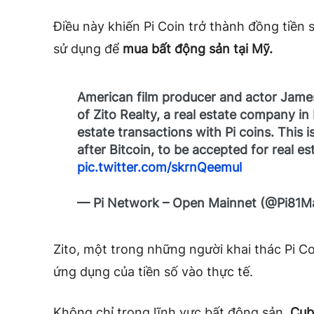
Điều này khiến Pi Coin trở thành đồng tiền 
sử dụng để
mua bất động sản tại Mỹ.
American film producer and actor James 
of Zito Realty, a real estate company in
estate transactions with Pi coins. This 
after Bitcoin, to be accepted for real e
pic.twitter.com/skrnQeemul
— Pi Network – Open Mainnet (@Pi81Ma
Zito, một trong những người khai thác Pi C
ứng dụng của tiền số vào thực tế.
Không chỉ trong lĩnh vực bất động sản,
Cub