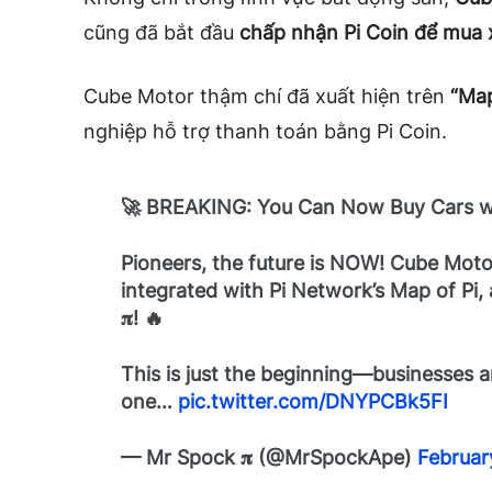
cũng đã bắt đầu
chấp nhận Pi Coin để mua 
Cube Motor thậm chí đã xuất hiện trên
“Map
nghiệp hỗ trợ thanh toán bằng Pi Coin.
🚀 BREAKING: You Can Now Buy Cars wit
Pioneers, the future is NOW! Cube Motor 
integrated with Pi Network’s Map of Pi,
𝛑! 🔥
This is just the beginning—businesses a
one…
pic.twitter.com/DNYPCBk5FI
— Mr Spock 𝛑 (@MrSpockApe)
Februar