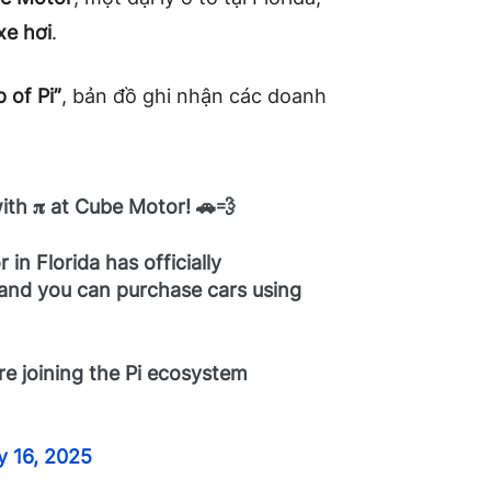
xe hơi
.
 of Pi”
, bản đồ ghi nhận các doanh
h 𝛑 at Cube Motor! 🚗💨
in Florida has officially
 and you can purchase cars using
re joining the Pi ecosystem
y 16, 2025