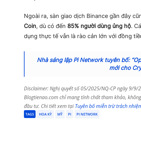
Ngoài ra, sàn giao dịch Binance gần đây cũn
Coin
, dù có đến
85% người dùng ủng hộ
. C
dụng thực tế vẫn là rào cản lớn với đồng tiề
Nhà sáng lập Pi Network tuyên bố: “O
mới cho Cry
Disclaimer: Nghị quyết số 05/2025/NQ-CP ngày 9/9/20
Blogtienao.com chỉ mang tính chất tham khảo, không 
đầu tư. Chi tiết xem tại
Tuyên bố miễn trừ trách nhiệ
TAGS
HOA KỲ
MỸ
PI
PI NETWORK
Chia Sẻ