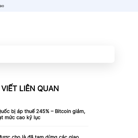
nao
 VIẾT LIÊN QUAN
uốc bị áp thuế 245% – Bitcoin giảm,
ạt mức cao kỷ lục
được cho là đã tạm dừng các giao