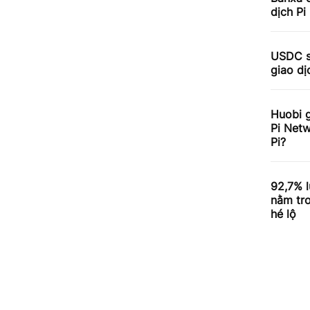
dịch Pi
USDC sẽ
giao dị
Huobi g
Pi Netw
Pi?
92,7% l
nằm tro
hé lộ