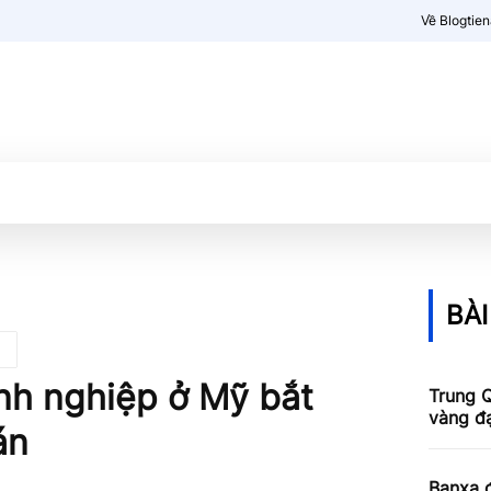
Về Blogtie
Kiến thức
More
BÀI
nh nghiệp ở Mỹ bắt
Trung Q
vàng đ
án
Banxa 