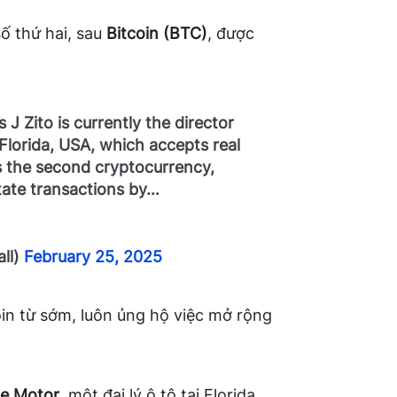
số thứ hai, sau
Bitcoin (BTC)
, được
J Zito is currently the director
 Florida, USA, which accepts real
is the second cryptocurrency,
state transactions by…
ll)
February 25, 2025
oin từ sớm, luôn ủng hộ việc mở rộng
e Motor
, một đại lý ô tô tại Florida,