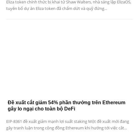
Eliza token chính thức bị khai tử Shaw Walters, nhà sáng lập ElizaOS,
tuyên bố dự án Eliza token đã chấm dứt và quỹ đứng...
Đề xuất cắt giảm 54% phần thưởng trên Ethereum
gây lo ngại cho toàn bộ DeFi
EIP-8361 đề xuất giảm mạnh lợi suất staking Một đề xuất mới đang
gây tranh luận trong cộng đồng Ethereum khi hướng tới việc cắt...