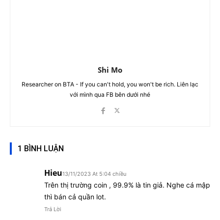
Shi Mo
Researcher on BTA - If you can't hold, you won't be rich. Liên lạc
với mình qua FB bên dưới nhé
1 BÌNH LUẬN
Hieu
13/11/2023 At 5:04 chiều
Trên thị trường coin , 99.9% là tin giả. Nghe cá mập
thì bán cả quần lot.
Trả Lời