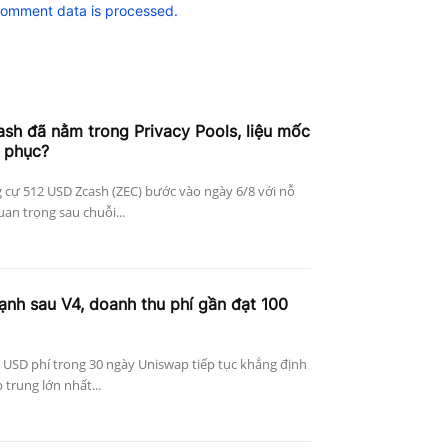
comment data is processed.
h đã nằm trong Privacy Pools, liệu mốc
 phục?
 cự 512 USD Zcash (ZEC) bước vào ngày 6/8 với nỗ
an trọng sau chuỗi...
nh sau V4, doanh thu phí gần đạt 100
 USD phí trong 30 ngày Uniswap tiếp tục khẳng định
p trung lớn nhất...