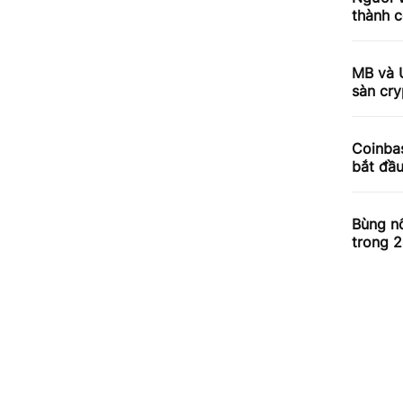
thành c
MB và 
sàn cry
Coinbas
bắt đầ
Bùng nổ
trong 2