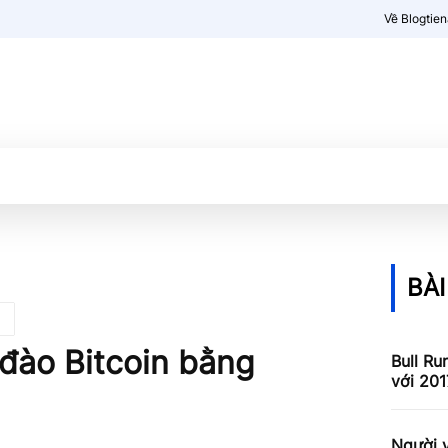
Về Blogtie
Kiến thức
More
BÀI
đào Bitcoin bằng
Bull Ru
với 201
Người v