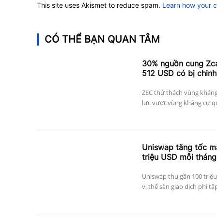
This site uses Akismet to reduce spam.
Learn how your 
CÓ THỂ BẠN QUAN TÂM
30% nguồn cung Zcas
512 USD có bị chinh
ZEC thử thách vùng kháng
lực vượt vùng kháng cự qu
Uniswap tăng tốc mạ
triệu USD mỗi tháng
Uniswap thu gần 100 triệu
vị thế sàn giao dịch phi tậ