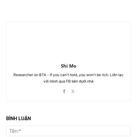
Shi Mo
Researcher on BTA - If you can't hold, you won't be rich. Liên lạc
với mình qua FB bên dưới nhé
BÌNH LUẬN
Tên