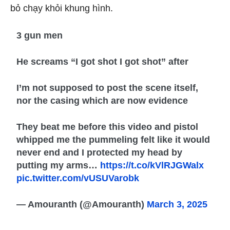
bỏ chạy khỏi khung hình.
3 gun men
He screams “I got shot I got shot” after
I’m not supposed to post the scene itself,
nor the casing which are now evidence
They beat me before this video and pistol
whipped me the pummeling felt like it would
never end and I protected my head by
putting my arms…
https://t.co/kVlRJGWalx
pic.twitter.com/vUSUVarobk
— Amouranth (@Amouranth)
March 3, 2025