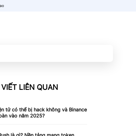
nao
 VIẾT LIÊN QUAN
ện tử có thể bị hack không và Binance
toàn vào năm 2025?
ush là gì? Nền tảng mang token