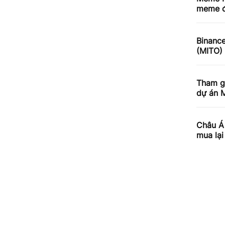
meme đ
Binance
(MITO)
Tham gi
dự án 
Châu Á 
mua lại