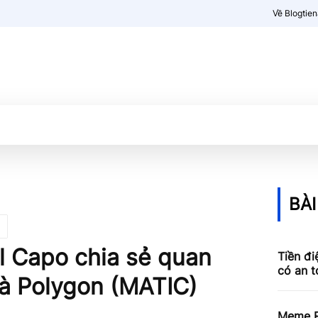
Về Blogtie
Kiến thức
More
BÀI
il Capo chia sẻ quan
Tiền đi
có an 
à Polygon (MATIC)
Meme R