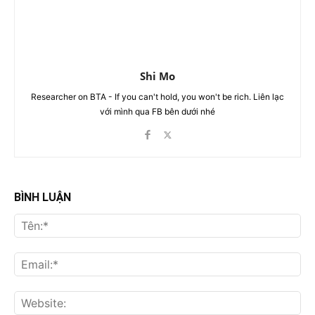
Shi Mo
Researcher on BTA - If you can't hold, you won't be rich. Liên lạc
với mình qua FB bên dưới nhé
BÌNH LUẬN
Tên
Ema
Web