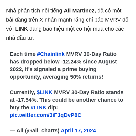
Nhà phân tích nổi tiếng
Ali Martinez,
đã có một
bài đăng trên X nhấn mạnh rằng chỉ báo MVRV đối
với
LINK
đang báo hiệu một cơ hội mua cho các
nhà đầu tư.
Each time
#Chainlink
MVRV 30-Day Ratio
has dropped below -12.24% since August
2022, it's signaled a prime buying
opportunity, averaging 50% returns!
Currently,
$LINK
MVRV 30-Day Ratio stands
at -17.54%. This could be another chance to
buy the
#LINK
dip!
pic.twitter.com/3iFJqDvP8C
— Ali (@ali_charts)
April 17, 2024