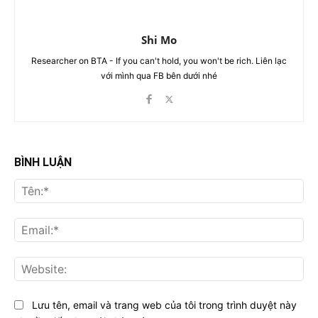
Shi Mo
Researcher on BTA - If you can't hold, you won't be rich. Liên lạc
với mình qua FB bên dưới nhé
BÌNH LUẬN
Tên
Ema
Web
Lưu tên, email và trang web của tôi trong trình duyệt này