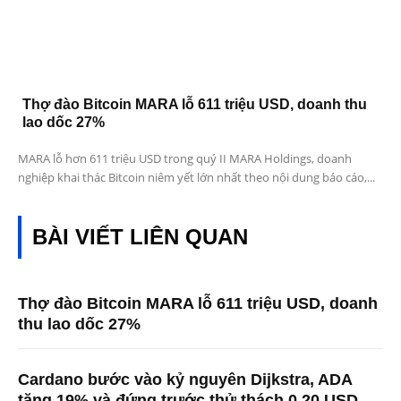
Thợ đào Bitcoin MARA lỗ 611 triệu USD, doanh thu
lao dốc 27%
MARA lỗ hơn 611 triệu USD trong quý II MARA Holdings, doanh
nghiệp khai thác Bitcoin niêm yết lớn nhất theo nội dung báo cáo,...
BÀI VIẾT LIÊN QUAN
Thợ đào Bitcoin MARA lỗ 611 triệu USD, doanh
thu lao dốc 27%
Cardano bước vào kỷ nguyên Dijkstra, ADA
tăng 19% và đứng trước thử thách 0,20 USD