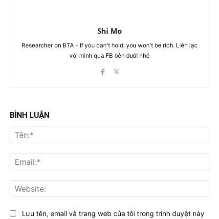
Shi Mo
Researcher on BTA - If you can't hold, you won't be rich. Liên lạc
với mình qua FB bên dưới nhé
BÌNH LUẬN
Tên
Ema
Web
Lưu tên, email và trang web của tôi trong trình duyệt này