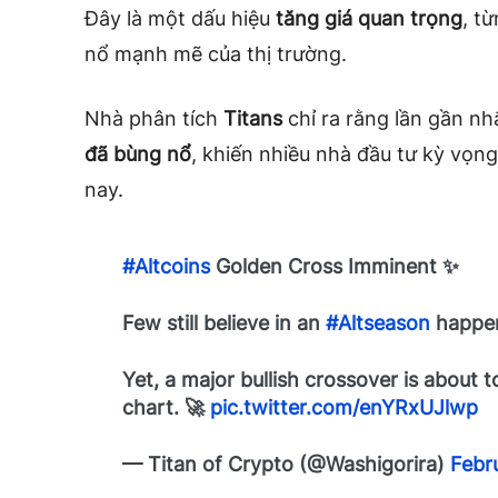
Đây là một dấu hiệu
tăng giá quan trọng
, t
nổ mạnh mẽ của thị trường.
Nhà phân tích
Titans
chỉ ra rằng lần gần nh
đã bùng nổ
, khiến nhiều nhà đầu tư kỳ vọng
nay.
#Altcoins
Golden Cross Imminent ✨
Few still believe in an
#Altseason
happen
Yet, a major bullish crossover is about 
chart. 🚀
pic.twitter.com/enYRxUJlwp
— Titan of Crypto (@Washigorira)
Febr