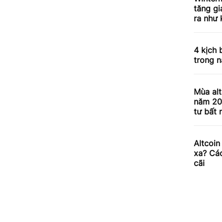
tăng g
ra như
4 kịch 
trong 
Mùa alt
năm 202
tư bất 
Altcoi
xa? Các
cãi