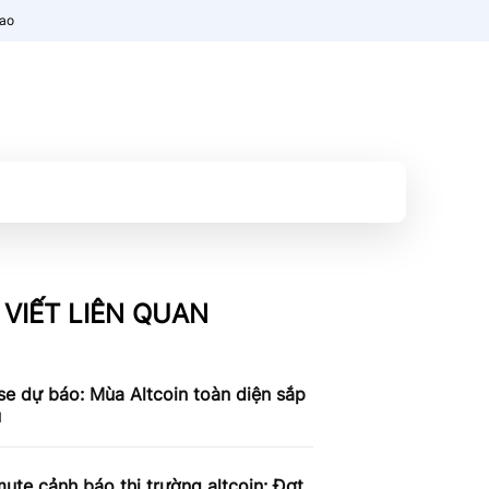
nao
 VIẾT LIÊN QUAN
e dự báo: Mùa Altcoin toàn diện sắp
u
ute cảnh báo thị trường altcoin: Đợt