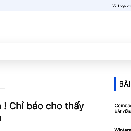
Về Blogtie
Kiến thức
More
BÀI
 ! Chỉ báo cho thấy
Coinbas
bắt đầ
n
Winterm