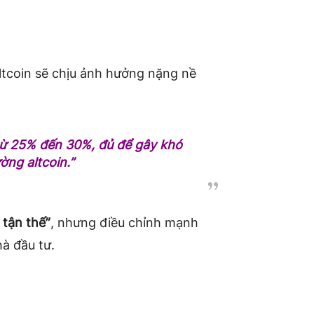
ltcoin sẽ chịu ảnh hưởng nặng nề
từ 25% đến 30%, đủ để gây khó
ờng altcoin.”
 tận thế”
, nhưng điều chỉnh mạnh
hà đầu tư.