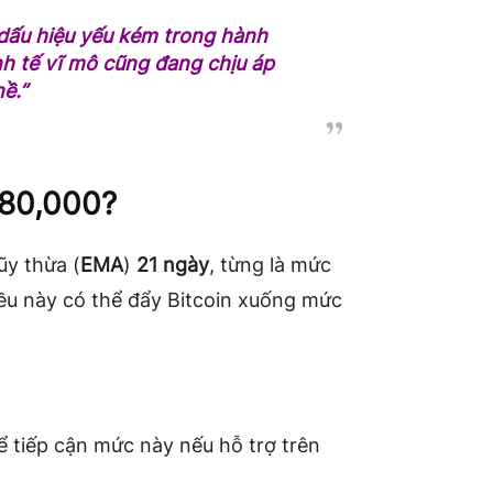
 dấu hiệu yếu kém trong hành
nh tế vĩ mô cũng đang chịu áp
ề.”
$80,000?
ũy thừa (
EMA
)
21 ngày
, từng là mức
iều này có thể đẩy Bitcoin xuống mức
hể tiếp cận mức này nếu hỗ trợ trên