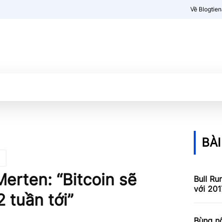
Về Blogtie
Kiến thức
More
BÀI
erten: “Bitcoin sẽ
Bull Ru
với 201
 tuần tới”
Bùng nổ