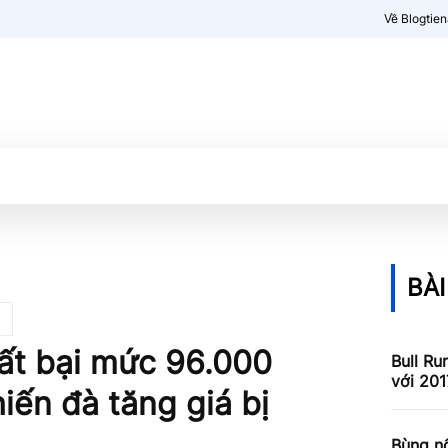
Về Blogtie
Kiến thức
More
BÀI
hất bại mức 96.000
Bull Ru
với 201
hiến đà tăng giá bị
Bùng nổ