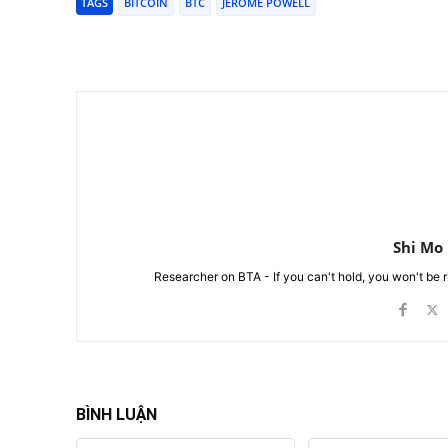
TAGS
BITCOIN
BTC
JEROME POWELL
Chia Sẻ
Shi Mo
Researcher on BTA - If you can't hold, you won't be 
BÌNH LUẬN
Tên:*