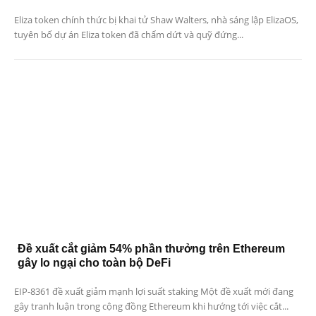
Eliza token chính thức bị khai tử Shaw Walters, nhà sáng lập ElizaOS,
tuyên bố dự án Eliza token đã chấm dứt và quỹ đứng...
Đề xuất cắt giảm 54% phần thưởng trên Ethereum
gây lo ngại cho toàn bộ DeFi
EIP-8361 đề xuất giảm mạnh lợi suất staking Một đề xuất mới đang
gây tranh luận trong cộng đồng Ethereum khi hướng tới việc cắt...