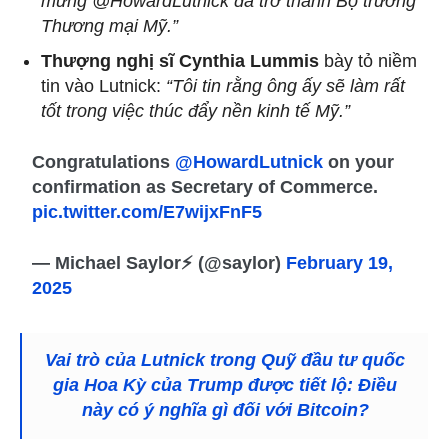
mừng @HowardLutnick đã trở thành Bộ trưởng
Thương mại Mỹ.”
Thượng nghị sĩ Cynthia Lummis
bày tỏ niềm
tin vào Lutnick:
“Tôi tin rằng ông ấy sẽ làm rất
tốt trong việc thúc đẩy nền kinh tế Mỹ.”
Congratulations
@HowardLutnick
on your
confirmation as Secretary of Commerce.
pic.twitter.com/E7wijxFnF5
— Michael Saylor⚡️ (@saylor)
February 19,
2025
Vai trò của Lutnick trong Quỹ đầu tư quốc
gia Hoa Kỳ của Trump được tiết lộ: Điều
này có ý nghĩa gì đối với Bitcoin?