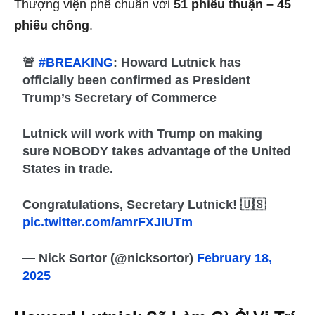
Thượng viện phê chuẩn với
51 phiếu thuận – 45
phiếu chống
.
🚨
#BREAKING
: Howard Lutnick has
officially been confirmed as President
Trump’s Secretary of Commerce
Lutnick will work with Trump on making
sure NOBODY takes advantage of the United
States in trade.
Congratulations, Secretary Lutnick! 🇺🇸
pic.twitter.com/amrFXJIUTm
— Nick Sortor (@nicksortor)
February 18,
2025