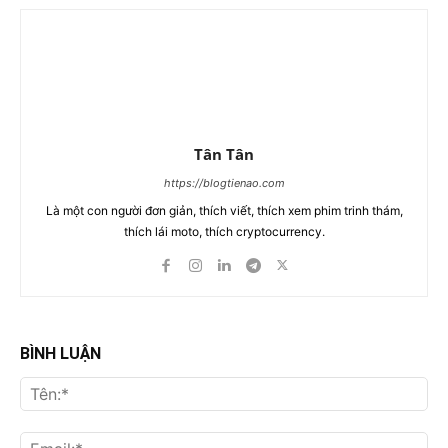
Tân Tân
https://blogtienao.com
Là một con người đơn giản, thích viết, thích xem phim trinh thám,
thích lái moto, thích cryptocurrency.
BÌNH LUẬN
Tên
Ema