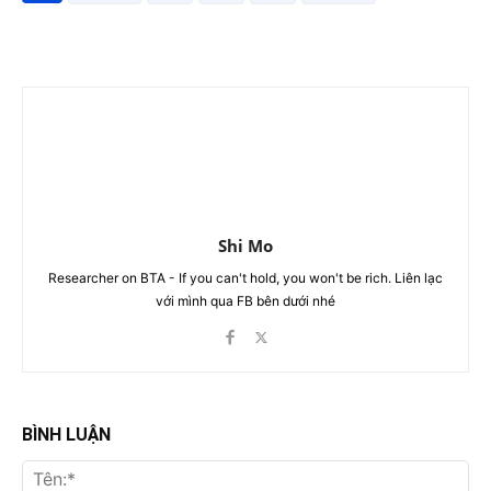
Shi Mo
Researcher on BTA - If you can't hold, you won't be rich. Liên lạc
với mình qua FB bên dưới nhé
BÌNH LUẬN
Tên