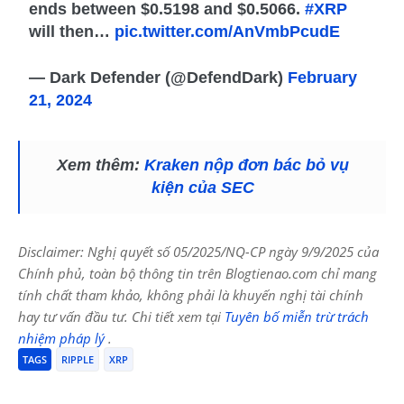
ends between $0.5198 and $0.5066.
#XRP
will then…
pic.twitter.com/AnVmbPcudE
— Dark Defender (@DefendDark)
February
21, 2024
Xem thêm:
Kraken nộp đơn bác bỏ vụ
kiện của SEC
Disclaimer: Nghị quyết số 05/2025/NQ-CP ngày 9/9/2025 của
Chính phủ, toàn bộ thông tin trên Blogtienao.com chỉ mang
tính chất tham khảo, không phải là khuyến nghị tài chính
hay tư vấn đầu tư. Chi tiết xem tại
Tuyên bố miễn trừ trách
nhiệm pháp lý
.
TAGS
RIPPLE
XRP