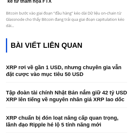
kể từ thảm họa FTX
Bitcoin bước vào giai đoạn “đầu hàng” kéo dài Dữ liệu on-chain từ
Glassnode cho thấy Bitcoin đang trải qua giai đoạn capitulation kéo
dài...
BÀI VIẾT LIÊN QUAN
XRP rơi về gần 1 USD, nhưng chuyên gia vẫn
đặt cược vào mục tiêu 50 USD
Tập đoàn tài chính Nhật Bản nắm giữ 42 tỷ USD
XRP lên tiếng về nguyên nhân giá XRP lao dốc
XRP chuẩn bị đón loạt nâng cấp quan trọng,
lãnh đạo Ripple hé lộ 5 tính năng mới