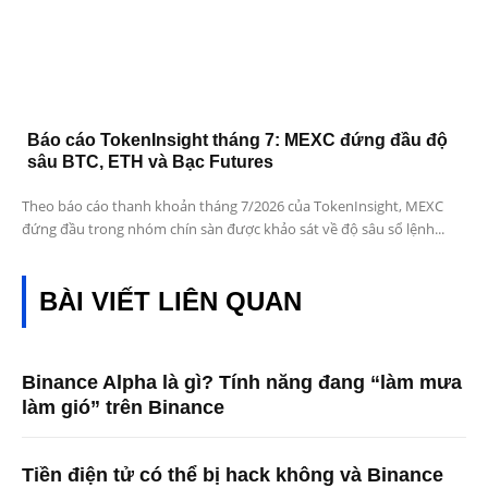
Báo cáo TokenInsight tháng 7: MEXC đứng đầu độ
sâu BTC, ETH và Bạc Futures
Theo báo cáo thanh khoản tháng 7/2026 của TokenInsight, MEXC
đứng đầu trong nhóm chín sàn được khảo sát về độ sâu sổ lệnh...
BÀI VIẾT LIÊN QUAN
Binance Alpha là gì? Tính năng đang “làm mưa
làm gió” trên Binance
Tiền điện tử có thể bị hack không và Binance