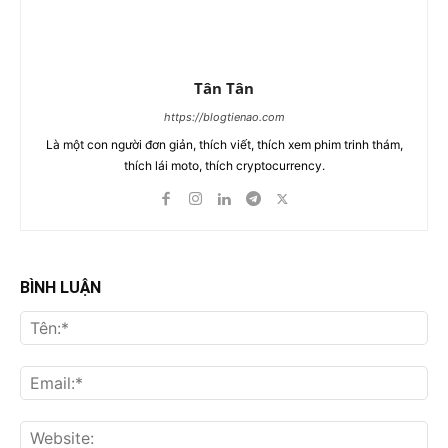
Tân Tân
https://blogtienao.com
Là một con người đơn giản, thích viết, thích xem phim trinh thám,
thích lái moto, thích cryptocurrency.
BÌNH LUẬN
Tên
Ema
Web