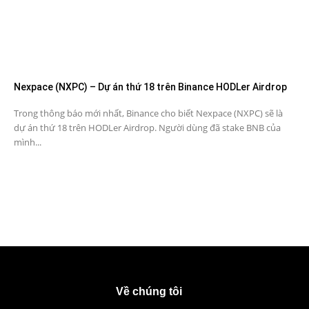
Nexpace (NXPC) – Dự án thứ 18 trên Binance HODLer Airdrop
Trong thông báo mới nhất, Binance cho biết Nexpace (NXPC) sẽ là
dự án thứ 18 trên HODLer Airdrop. Người dùng đã stake BNB của
mình...
Về chúng tôi