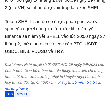
từ
07:00 ngày 14 tháng 2 đến 06:59 ngày 19 tháng
2 (giờ VN)
sẽ nhận được airdrop là token SHELL.
Token SHELL sau đó sẽ được phân phối vào ví
spot của người dùng 1 giờ trước khi niêm yết.
Binance sẽ niêm yết SHELL vào lúc 20:00 ngày 27
tháng 2, mở giao dịch với các cặp BTC, USDT,
USDC, BNB, FDUSD và TRY.
Disclaimer: Nghị quyết số 05/2025/NQ-CP ngày 9/9/2025 của
Chính phủ, toàn bộ thông tin trên Blogtienao.com chỉ mang
tính chất tham khảo, không phải là khuyến nghị tài chính
hay tư vấn đầu tư. Chi tiết xem tại
Tuyên bố miễn trừ trách
nhiệm pháp lý
.
TAGS
MYSHELL