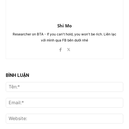
Shi Mo
Researcher on BTA - If you can't hold, you won't be rich. Liên lạc
với mình qua FB bên dưới nhé
BÌNH LUẬN
Tên
Ema
Web