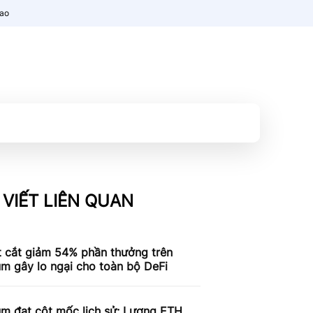
nao
 VIẾT LIÊN QUAN
t cắt giảm 54% phần thưởng trên
m gây lo ngại cho toàn bộ DeFi
um đạt cột mốc lịch sử: Lượng ETH