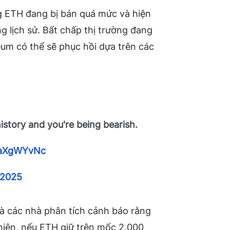
ng ETH đang bị bán quá mức và hiện
ng lịch sử. Bất chấp thị trường đang
eum có thể sẽ phục hồi dựa trên các
 history and you're being bearish.
6QaXgWYvNc
 2025
và các nhà phân tích cảnh báo rằng
nhiên, nếu ETH giữ trên mốc 2.000