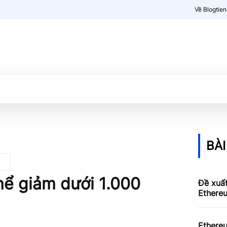
Về Blogtie
Kiến thức
More
BÀI
hể giảm dưới 1.000
Đề xuấ
Ethereu
Ethere