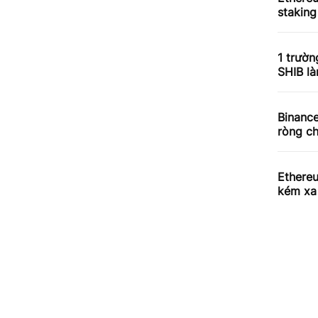
staking
1 trườn
SHIB l
Binance
ròng ch
Ethere
kém xa 