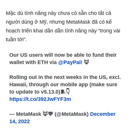
Mặc dù tính năng này chưa có sẵn cho tất cả
người dùng ở Mỹ, nhưng MetaMask đã có kế
hoạch triển khai dần dần tính năng này “trong vài
tuần tới”.
Our US users will now be able to fund their
wallet with ETH via
@PayPal
! 🦊
Rolling out in the next weeks in the US, excl.
Hawaii, through our mobile app (make sure
to update to v5.13.0)🧵👇
https://t.co/392JwFYF3m
— MetaMask 🦊💙 (@MetaMask)
December
14, 2022