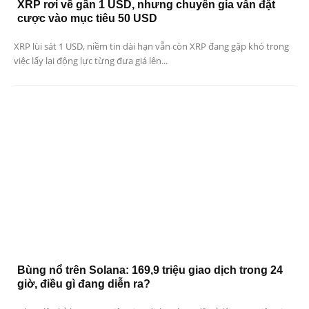
XRP rơi về gần 1 USD, nhưng chuyên gia vẫn đặt
cược vào mục tiêu 50 USD
XRP lùi sát 1 USD, niềm tin dài hạn vẫn còn XRP đang gặp khó trong
việc lấy lại động lực từng đưa giá lên...
Bùng nổ trên Solana: 169,9 triệu giao dịch trong 24
giờ, điều gì đang diễn ra?