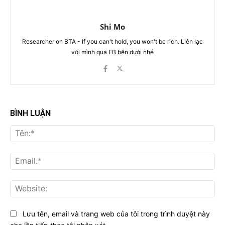
Shi Mo
Researcher on BTA - If you can't hold, you won't be rich. Liên lạc
với mình qua FB bên dưới nhé
BÌNH LUẬN
Tên
Ema
Web
Lưu tên, email và trang web của tôi trong trình duyệt này