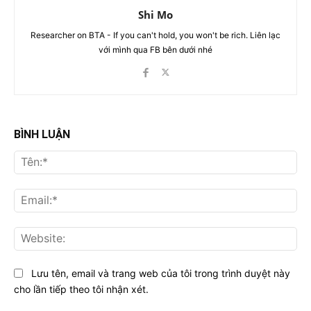
Shi Mo
Researcher on BTA - If you can't hold, you won't be rich. Liên lạc
với mình qua FB bên dưới nhé
BÌNH LUẬN
Tên
Ema
Web
Lưu tên, email và trang web của tôi trong trình duyệt này
cho lần tiếp theo tôi nhận xét.