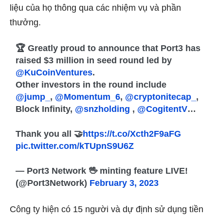
liệu của họ thông qua các nhiệm vụ và phần
thưởng.
🏆 Greatly proud to announce that Port3 has
raised $3 million in seed round led by
@KuCoinVentures
.
Other investors in the round include
@jump_
,
@Momentum_6
,
@cryptonitecap_
,
Block Infinity,
@snzholding
,
@CogitentV
…
Thank you all 🤝
https://t.co/Xcth2F9aFG
pic.twitter.com/kTUpnS9U6Z
— Port3 Network 🖖 minting feature LIVE!
(@Port3Network)
February 3, 2023
Công ty hiện có 15 người và dự định sử dụng tiền