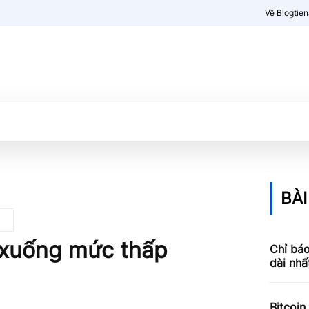
Về Blogtie
Kiến thức
More
BÀI
m xuống mức thấp
Chỉ báo
dài nhấ
Bitcoin