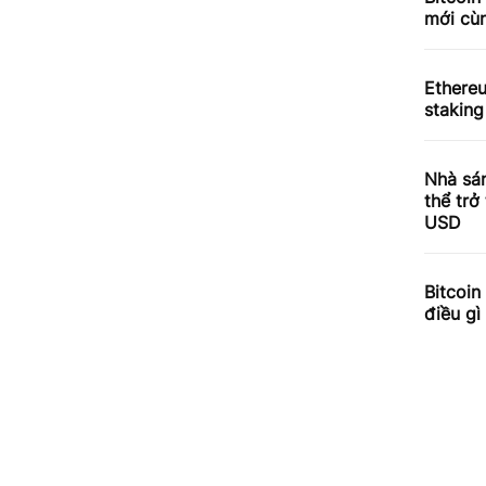
mới cùn
Ethere
staking
Nhà sá
thể trở
USD
Bitcoin
điều gì