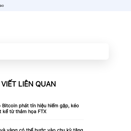
nao
 VIẾT LIÊN QUAN
 Bitcoin phát tín hiệu hiếm gặp, kéo
t kể từ thảm họa FTX
 và vàng có thể bước vào chu kỳ tăng