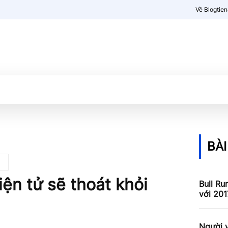
Về Blogtie
Kiến thức
More
BÀI
iện tử sẽ thoát khỏi
Bull Ru
với 201
Người v