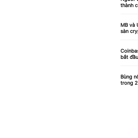
thành c
MB và 
sàn cry
Coinbas
bắt đầ
Bùng nổ
trong 2