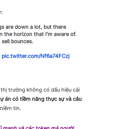
:
gs are down a lot, but there
on the horizon that I'm aware of.
 sell bounces.
…
pic.twitter.com/Nf6a74FCzj
 thị trường không có dấu hiệu cải
dự án có tiềm năng thực sự và câu
niềm tin.
ủ mạnh và các token mà người