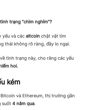
i tình trạng “chìm nghỉm”?
 yếu và các
altcoin
chật vật tìm
ng thái không rõ ràng, đầy lo ngại.
 về tình trạng này, cho rằng các yếu
hiếm hoi.
ếu kém
ừ Bitcoin và Ethereum, thị trường gần
g suốt
4 năm qua
.