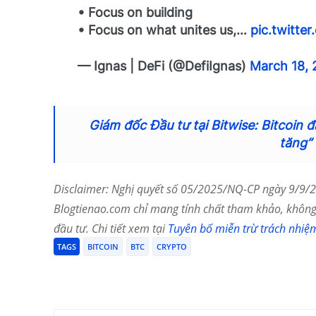
• Focus on building
• Focus on what unites us,…
pic.twitte
— Ignas | DeFi (@DefiIgnas)
March 18,
Giám đốc Đầu tư tại Bitwise: Bitcoin 
tăng”
Disclaimer: Nghị quyết số 05/2025/NQ-CP ngày 9/9/20
Blogtienao.com chỉ mang tính chất tham khảo, không 
đầu tư. Chi tiết xem tại
Tuyên bố miễn trừ trách nhiệ
TAGS
BITCOIN
BTC
CRYPTO
Chia Sẻ