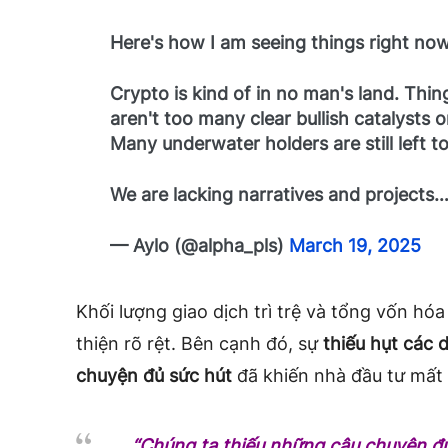
Here's how I am seeing things right now
Crypto is kind of in no man's land. Thin
aren't too many clear bullish catalysts 
Many underwater holders are still left to
We are lacking narratives and projects
— Aylo (@alpha_pls)
March 19, 2025
Khối lượng giao dịch trì trệ và tổng vốn hóa
thiện rõ rệt. Bên cạnh đó, sự
thiếu hụt các 
chuyện đủ sức hút
đã khiến nhà đầu tư mất 
“Chúng ta thiếu những câu chuyện đ