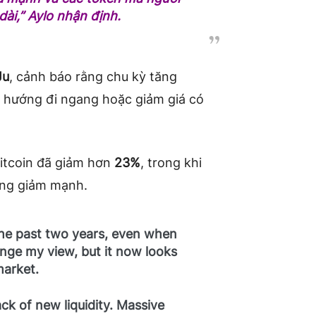
ài,” Aylo nhận định.
Ju
, cảnh báo rằng chu kỳ tăng
xu hướng đi ngang hoặc giảm giá có
Bitcoin đã giảm hơn
23%
, trong khi
ũng giảm mạnh.
 the past two years, even when
ange my view, but it now looks
market.
ck of new liquidity. Massive