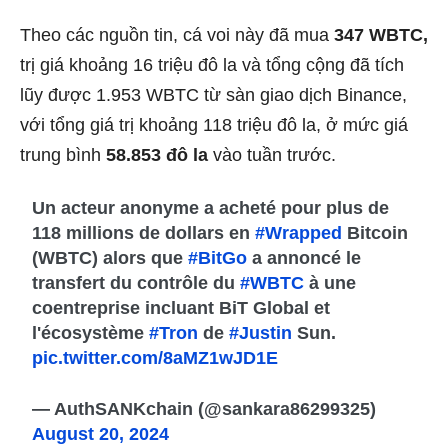
Theo các nguồn tin, cá voi này đã mua
347 WBTC,
trị giá khoảng 16 triệu đô la và tổng cộng đã tích
lũy được 1.953 WBTC từ sàn giao dịch Binance,
với tổng giá trị khoảng 118 triệu đô la, ở mức giá
trung bình
58.853 đô la
vào tuần trước.
Un acteur anonyme a acheté pour plus de
118 millions de dollars en
#Wrapped
Bitcoin
(WBTC) alors que
#BitGo
a annoncé le
transfert du contrôle du
#WBTC
à une
coentreprise incluant BiT Global et
l'écosystème
#Tron
de
#Justin
Sun.
pic.twitter.com/8aMZ1wJD1E
— AuthSANKchain (@sankara86299325)
August 20, 2024