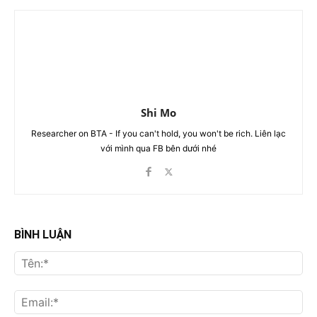
Shi Mo
Researcher on BTA - If you can't hold, you won't be rich. Liên lạc
với mình qua FB bên dưới nhé
BÌNH LUẬN
Tên
Ema