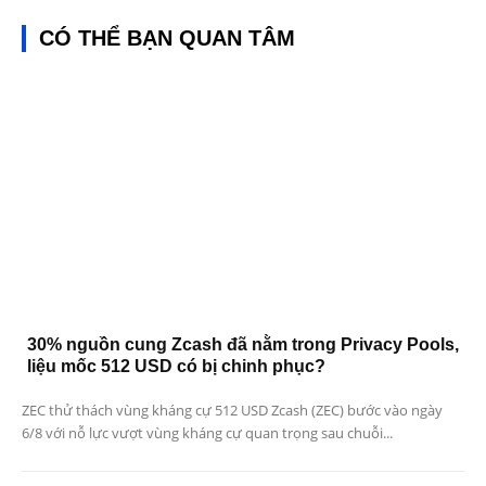
CÓ THỂ BẠN QUAN TÂM
30% nguồn cung Zcash đã nằm trong Privacy Pools,
liệu mốc 512 USD có bị chinh phục?
ZEC thử thách vùng kháng cự 512 USD Zcash (ZEC) bước vào ngày
6/8 với nỗ lực vượt vùng kháng cự quan trọng sau chuỗi...