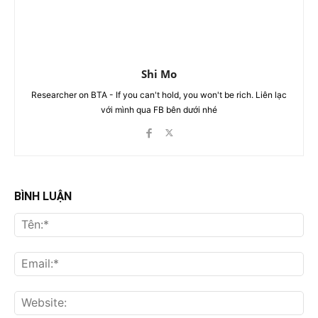
Shi Mo
Researcher on BTA - If you can't hold, you won't be rich. Liên lạc
với mình qua FB bên dưới nhé
BÌNH LUẬN
Tên
Ema
Web