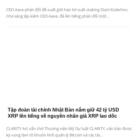
CEO Aave phản đối đề xuất giới hạn lợi suất staking Stani Kulechov,
nhà sáng lập kiêm CEO Aave, đã lên tiếng phản đối một...
Tập đoàn tài chính Nhật Bản nắm giữ 42 tỷ USD
XRP lên tiếng về nguyên nhân giá XRP lao dốc
CLARITY Act vẫn chờ Thượng viện Mỹ Dự luật CLARITY, văn bản được
kỳ vọng làm rõ khuôn khổ quản lý Bitcoin và các tài...