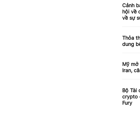
Cảnh b
hội về 
về sự s
Thỏa th
dung b
Mỹ mở 
Iran, c
Bộ Tài 
crypto 
Fury