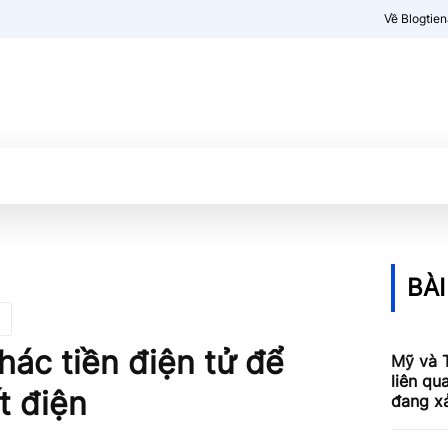
Về Blogtie
Kiến thức
More
BÀI
thác tiền điện tử để
Mỹ và 
liên qu
t điện
đang x