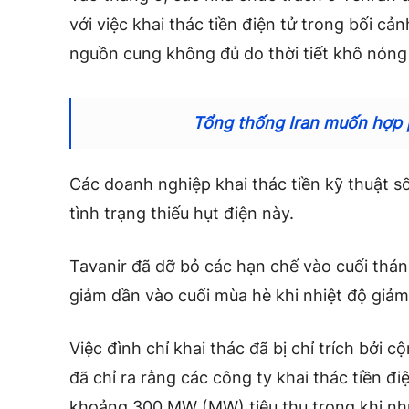
với việc khai thác tiền điện tử trong bối c
nguồn cung không đủ do thời tiết khô nóng 
Tổng thống Iran muốn hợp p
Các doanh nghiệp khai thác tiền kỹ thuật s
tình trạng thiếu hụt điện này.
Tavanir đã dỡ bỏ các hạn chế vào cuối tháng
giảm dần vào cuối mùa hè khi nhiệt độ giả
Việc đình chỉ khai thác đã bị chỉ trích bởi c
đã chỉ ra rằng các công ty khai thác tiền đ
khoảng 300 MW (MW) tiêu thụ trong khi nh