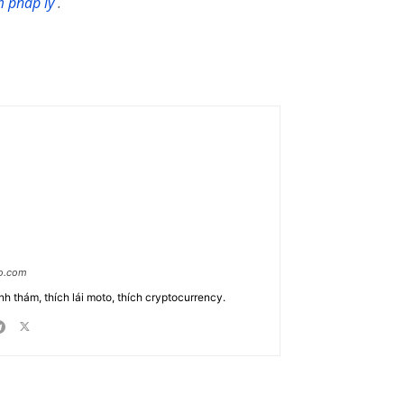
m pháp lý
.
ao.com
nh thám, thích lái moto, thích cryptocurrency.