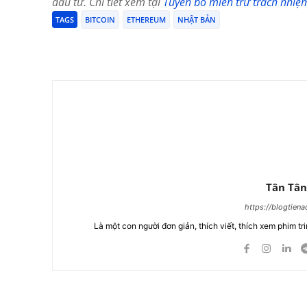
đầu tư. Chi tiết xem tại
Tuyên bố miễn trừ trách nhiệ
TAGS
BITCOIN
ETHEREUM
NHẬT BẢN
Chia Sẻ
Tân Tân
https://blogtien
Là một con người đơn giản, thích viết, thích xem phim tri