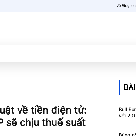
Về Blogtie
Kiến thức
More
BÀI
ật về tiền điện tử:
Bull Ru
với 201
P sẽ chịu thuế suất
Bùng nổ