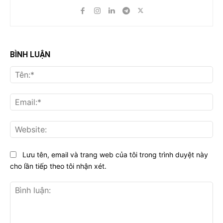
BÌNH LUẬN
Tên
Ema
Web
Lưu tên, email và trang web của tôi trong trình duyệt này
cho lần tiếp theo tôi nhận xét.