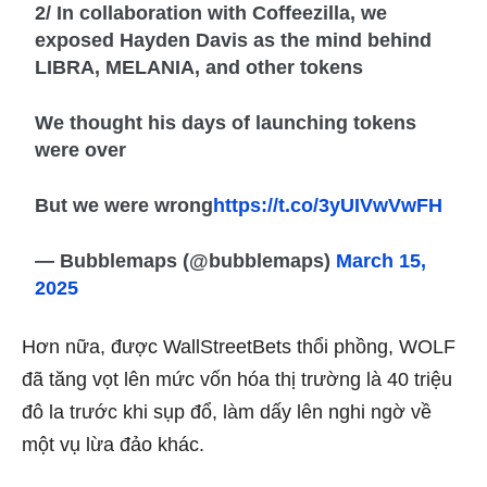
2/ In collaboration with Coffeezilla, we
exposed Hayden Davis as the mind behind
LIBRA, MELANIA, and other tokens
We thought his days of launching tokens
were over
But we were wrong
https://t.co/3yUIVwVwFH
— Bubblemaps (@bubblemaps)
March 15,
2025
Hơn nữa, được WallStreetBets thổi phồng, WOLF
đã tăng vọt lên mức vốn hóa thị trường là 40 triệu
đô la trước khi sụp đổ, làm dấy lên nghi ngờ về
một vụ lừa đảo khác.