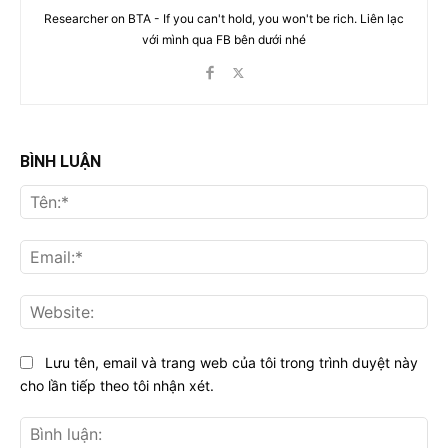
Researcher on BTA - If you can't hold, you won't be rich. Liên lạc
với mình qua FB bên dưới nhé
BÌNH LUẬN
Tên
Ema
Web
Lưu tên, email và trang web của tôi trong trình duyệt này
cho lần tiếp theo tôi nhận xét.