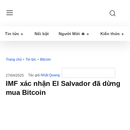
Tin tức
Nổi bật
Người Mới 🔥
Kiến thức
Trang chủ
Tin tức
Bitcoin
Tác giả
Nhật Quang
27/04/2025
IMF xác nhận El Salvador đã dừng
mua Bitcoin